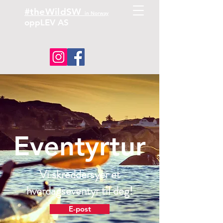
#theWildSW
in Norway
oppLEV AS
Eventyrtur
Vi skreddersyer et
hverdagseventyr til deg!
E-post