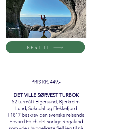
BESTILL
PRIS KR. 449,-
DET VILLE SØRVEST TURBOK
52 turmål i Eigersund, Bjerkreim,
Lund, Sokndal og Flekkefjord
I 1817 beskrev den svenske reisende
Edvard Fölch det sørlige Rogaland
som «de uhyggeligste fjell jeg til nå