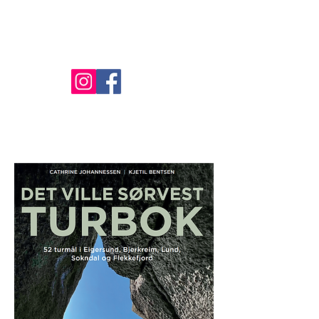
#theWildSW
in Norway
oppLEV AS
Kr. 449,-