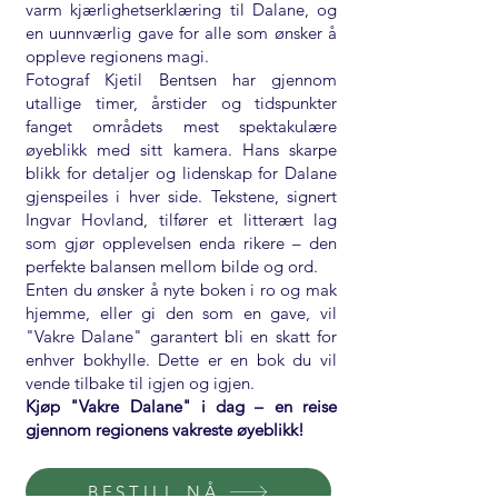
varm kjærlighetserklæring til Dalane, og
en uunnværlig gave for alle som ønsker å
oppleve regionens magi.
Fotograf Kjetil Bentsen har gjennom
utallige timer, årstider og tidspunkter
fanget områdets mest spektakulære
øyeblikk med sitt kamera. Hans skarpe
blikk for detaljer og lidenskap for Dalane
gjenspeiles i hver side. Tekstene, signert
Ingvar Hovland, tilfører et litterært lag
som gjør opplevelsen enda rikere – den
perfekte balansen mellom bilde og ord.
Enten du ønsker å nyte boken i ro og mak
hjemme, eller gi den som en gave, vil
"Vakre Dalane" garantert bli en skatt for
enhver bokhylle. Dette er en bok du vil
vende tilbake til igjen og igjen.
Kjøp "Vakre Dalane" i dag – en reise
gjennom regionens vakreste øyeblikk!
BESTILL NÅ