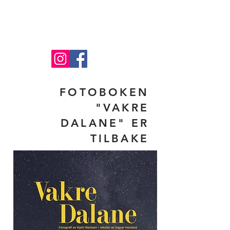
#theWildSW
in Norway
oppLEV AS
SALG
FOTOBOKEN
"VAKRE
DALANE" ER
TILBAKE